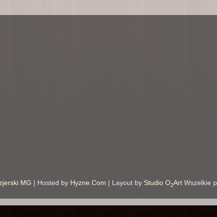
zjerski MG
| Hosted by
Hyzne.Com
| Layout by
Studio O
Art
Wszelkie p
2